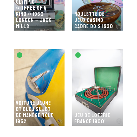
Olympic
« Three of a
kind » 1960 –
Roulette de
London – Jack
jeux casino
Mills
cadre bois 1930
Voiture jaune
et bleu sujet
de manège tôle
Jeu de loterie
1952
France 1900’