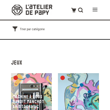
Jeux
Machine à sous
Bandit Manchot
Aristocratic