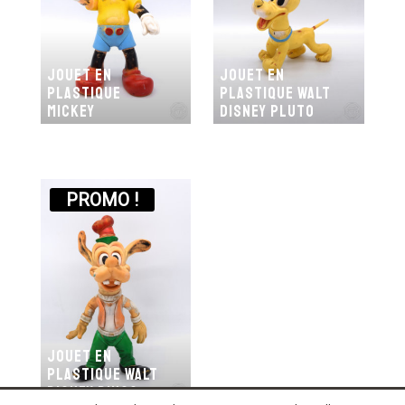
Jouet en
Jouet en
plastique
plastique Walt
Mickey
Disney Pluto
PROMO !
Jouet en
plastique Walt
Disney Dingo