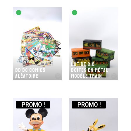
Lot de six
BD DC comics
boites en métal
aléatoire
modèle train
PROMO !
PROMO !