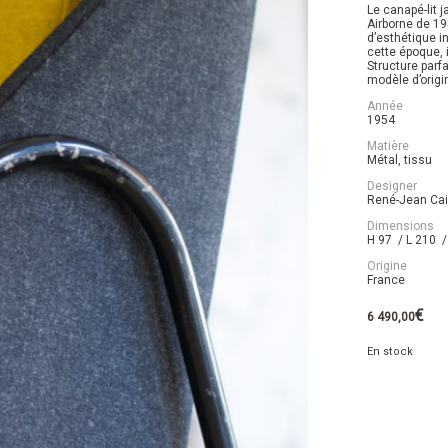
Le canapé-lit j
Airborne de 19
d’esthétique 
cette époque, i
Structure parfa
modèle d’origi
Année
1954
Matière
Métal, tissu
Designer
René-Jean Cail
Dimensions
H 97 / L 210 
Origine
France
€
6 490,00
En stock
quantité
de
Canapé
René-
Jean