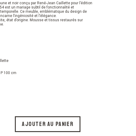
aune et noir conçu par René-Jean Caillette pour l’édition
54 est un mariage subtil de fonctionnalité et
intemporelle. Ce meuble, emblématique du design de
ncarne l’ingéniosité et l’élégance.
ite, état d’origine. Mousse et tissus restaurés sur
ne.
lette
/ P 100 cm
Ajouter au panier