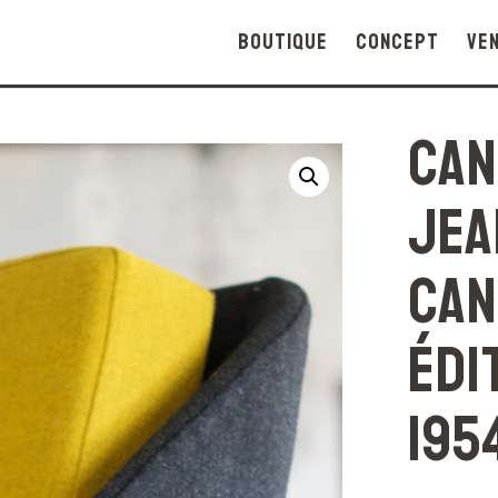
Boutique
Concept
Ve
Can
Jea
can
édi
195