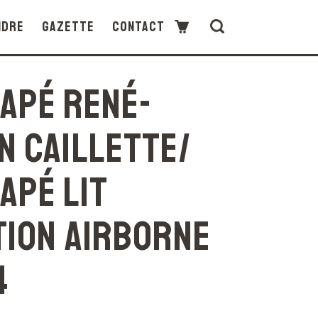
ndre
Gazette
Contact
apé René-
n Caillette/
apé lit
tion airborne
4