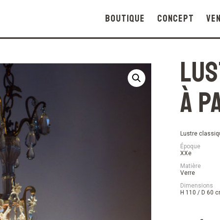
Boutique
Concept
Ve
Lus
à p
Lustre classiq
Époque
XXe
Matière
Verre
Dimensions
H 110 / D 60 