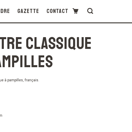
ndre
Gazette
Contact
tre classique
ampilles
ue à pampilles, français.
cm