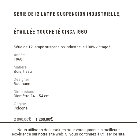
Série de 12 lampe suspension industrielle,
émaillée moucheté circa 1960
Série de 12 lampe suspension industrielle 100% vintage !
Année
1960
Matière
Bois, tissu
Designer
Baumann
Dimensions
Diamètre 24 – 54 cm
Origine
Pologne
Le
Le
€
€
2 390,00
1 200,00
prix
prix
initial
actuel
Nous utilisons des cookies pour vous garantir la meilleure
En stock
était :
est :
expérience sur notre site web. Si vous continuez à utiliser ce site,