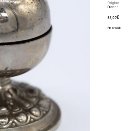
Origine
France
€
85,00
En stock
quantité
de
Sonnette
Commerce'