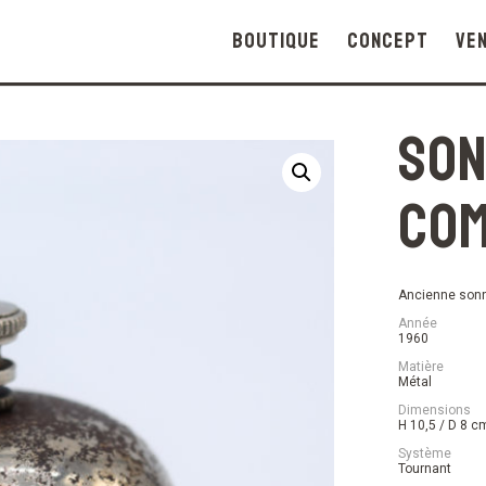
Boutique
Concept
Ve
Son
Com
Ancienne sonn
Année
1960
Matière
Métal
Dimensions
H 10,5 / D 8 c
Système
Tournant