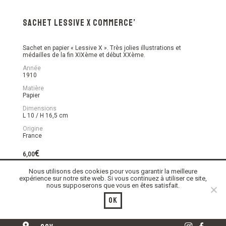
Sachet Lessive X Commerce’
Sachet en papier « Lessive X ». Très jolies illustrations et
médailles de la fin XIXème et début XXème.
Année
1910
Matière
Papier
Dimensions
L 10 / H 16,5 cm
Origine
France
€
6,00
Nous utilisons des cookies pour vous garantir la meilleure
En stock
expérience sur notre site web. Si vous continuez à utiliser ce site,
nous supposerons que vous en êtes satisfait.
quantité
Ajouter au panier
de
Ok
Sachet
Lessive
X