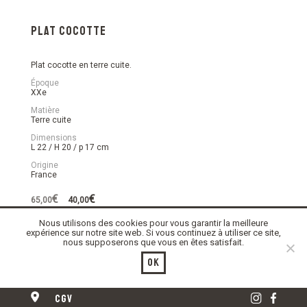
Plat cocotte
Plat cocotte en terre cuite.
Époque
XXe
Matière
Terre cuite
Dimensions
L 22 / H 20 / p 17 cm
Origine
France
Le
Le
€
€
65,00
40,00
prix
prix
initial
actuel
Nous utilisons des cookies pour vous garantir la meilleure
En stock
était :
est :
expérience sur notre site web. Si vous continuez à utiliser ce site,
65,00€.
40,00€.
nous supposerons que vous en êtes satisfait.
quantité
Ajouter au panier
de
Ok
Plat
cocotte
cgv