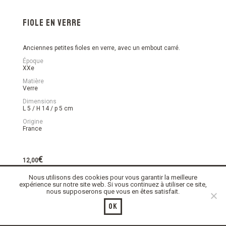
Fiole en verre
Anciennes petites fioles en verre, avec un embout carré.
Époque
XXe
Matière
Verre
Dimensions
L 5 / H 14 / p 5 cm
Origine
France
€
12,00
Nous utilisons des cookies pour vous garantir la meilleure
En stock
expérience sur notre site web. Si vous continuez à utiliser ce site,
nous supposerons que vous en êtes satisfait.
quantité
Ajouter au panier
de
Ok
Fiole
en
verre