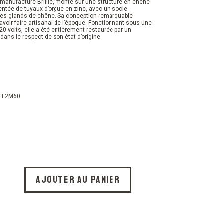
a manufacture Brillié, monté sur une structure en chêne
ntée de tuyaux d’orgue en zinc, avec un socle
des glands de chêne. Sa conception remarquable
voir-faire artisanal de l’époque. Fonctionnant sous une
20 volts, elle a été entièrement restaurée par un
dans le respect de son état d’origine.
 H 2M60
Ajouter au panier