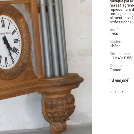
fabriqué par l
massif agréme
représentant 
témoigne du sa
alimentation 2
professionnel, 
Année
1950
Matière
Chêne
Dimensions
L 2M40/ P 55/
Origine
France
€
14 900,00
En stock
quantité
de
XXL
Horloge
façade
orgue
église
Brillié