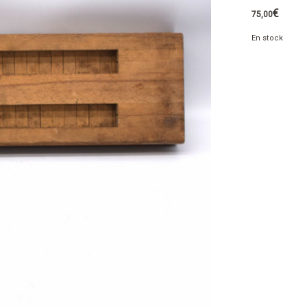
€
75,00
En stock
quantité
de
Moule
à
cigare
en
bois