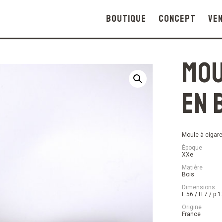
Boutique
Concept
Ve
Mou
en 
Moule à cigare
Époque
XXe
Matière
Bois
Dimensions
L 56 / H 7 / p 
Origine
France