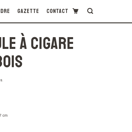
ndre
Gazette
Contact
le à cigare
bois
s.
17 cm