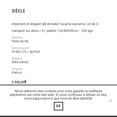
siècle
Important et élégant œil-de-bœuf, lucarne ouvrante, Lot de 4
transport sur devis / X1 palette 120/80h90cm – 320 kgs
Matière
fonte de fer
Dimensions
H100/ L76 / ep 9cm
Epoque
XIXè siècle
Origine
France
€
5 900,00
Nous utilisons des cookies pour vous garantir la meilleure
En stock
expérience sur notre site web. Si vous continuez à utiliser ce site,
nous supposerons que vous en êtes satisfait.
quantité
Ajouter au panier
de
Ok
Lot
de
4