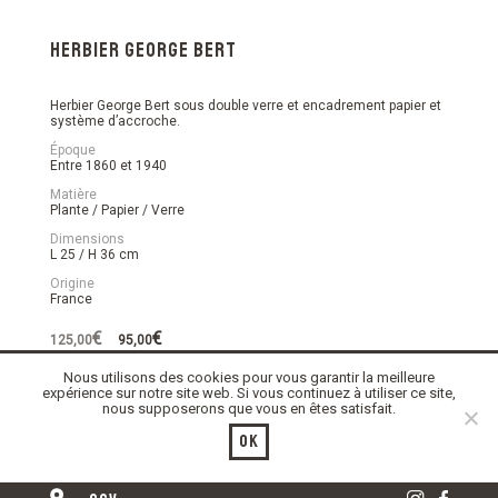
Herbier George Bert
Herbier George Bert sous double verre et encadrement papier et
système d’accroche.
Époque
Entre 1860 et 1940
Matière
Plante / Papier / Verre
Dimensions
L 25 / H 36 cm
Origine
France
Le
Le
€
€
125,00
95,00
prix
prix
initial
actuel
Nous utilisons des cookies pour vous garantir la meilleure
En stock
était :
est :
expérience sur notre site web. Si vous continuez à utiliser ce site,
125,00€.
95,00€.
nous supposerons que vous en êtes satisfait.
quantité
Ajouter au panier
de
Ok
Herbier
George
Bert