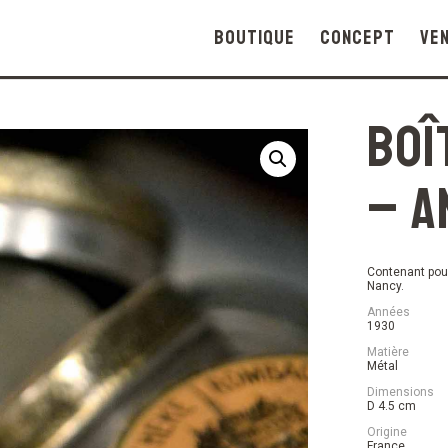
Boutique
Concept
Ve
Boî
– A
Contenant pour
Nancy.
Années
1930
Matière
Métal
Dimensions
D 4.5 cm
Origine
France