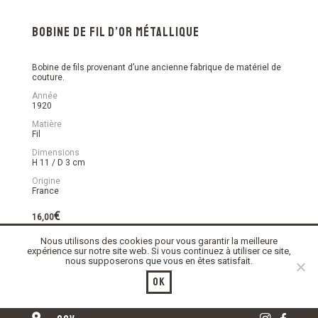
Bobine de fil d’or métallique
Bobine de fils provenant d’une ancienne fabrique de matériel de
couture.
Année
1920
Matière
Fil
Dimensions
H 11 / D 3 cm
Origine
France
€
16,00
Nous utilisons des cookies pour vous garantir la meilleure
En stock
expérience sur notre site web. Si vous continuez à utiliser ce site,
nous supposerons que vous en êtes satisfait.
quantité
Ajouter au panier
de
Ok
Bobine
de
fil