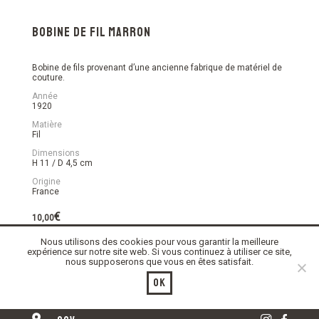
Bobine de fil marron
Bobine de fils provenant d’une ancienne fabrique de matériel de
couture.
Année
1920
Matière
Fil
Dimensions
H 11 / D 4,5 cm
Origine
France
€
10,00
Nous utilisons des cookies pour vous garantir la meilleure
En stock
expérience sur notre site web. Si vous continuez à utiliser ce site,
nous supposerons que vous en êtes satisfait.
quantité
Ajouter au panier
de
Ok
Bobine
de
fil