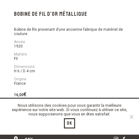
Bobine de fil d’or métallique
Bobine de fils provenant d’une ancienne fabrique de matériel de
couture.
Année
1920
Matière
Fil
Dimensions
H 6 / D 4 cm
Origine
France
€
16,00
Nous utilisons des cookies pour vous garantir la meilleure
En stock
expérience sur notre site web. Si vous continuez à utiliser ce site,
nous supposerons que vous en êtes satisfait.
quantité
Ajouter au panier
de
Ok
Bobine
de
fil