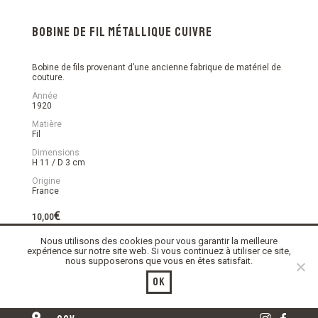
Bobine de fil métallique cuivre
Bobine de fils provenant d’une ancienne fabrique de matériel de
couture.
Année
1920
Matière
Fil
Dimensions
H 11 / D 3 cm
Origine
France
€
10,00
Nous utilisons des cookies pour vous garantir la meilleure
En stock
expérience sur notre site web. Si vous continuez à utiliser ce site,
nous supposerons que vous en êtes satisfait.
quantité
Ajouter au panier
de
Ok
Bobine
de
fil