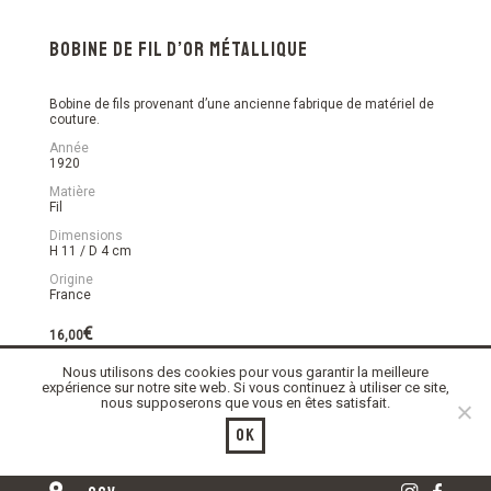
Bobine de fil d’or métallique
Bobine de fils provenant d’une ancienne fabrique de matériel de
couture.
Année
1920
Matière
Fil
Dimensions
H 11 / D 4 cm
Origine
France
€
16,00
Nous utilisons des cookies pour vous garantir la meilleure
En stock
expérience sur notre site web. Si vous continuez à utiliser ce site,
nous supposerons que vous en êtes satisfait.
quantité
Ajouter au panier
de
Ok
Bobine
de
fil