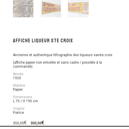
Affiche liqueur Ste croix
Ancienne et authentique lithographie des liqueurs sainte croix.
(affiche papier non entoilée et sans cadre / possible à la
commande)
Année
1920
Matière
Papier
Dimensions
L 70 / H 190 cm
Origine
France
Le
Le
€
€
350,00
300,00
prix
prix