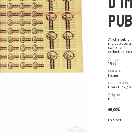
d’i
pub
Affiche public
marque des an
carton et film
collection disp
Année
1960
Matière
Papier
Dimensions
L 69 / H 49 / p
Origine
Belgique
€
65,00
En stock
quantité