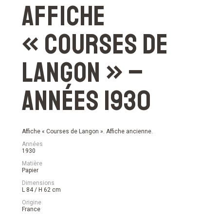
Affiche
« Courses de
Langon » –
Années 1930
Affiche « Courses de Langon ». Affiche ancienne.
Années
1930
Matière
Papier
Dimensions
L 84 / H 62 cm
Origine
France